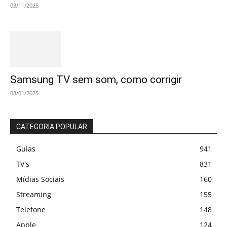
03/11/2025
Samsung TV sem som, como corrigir
08/01/2025
CATEGORIA POPULAR
Guias
941
TV's
831
Mídias Sociais
160
Streaming
155
Telefone
148
Apple
124