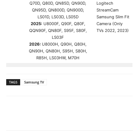
Q70D, Q80D, QN85D, QN90D,
Logitech
QN95D, QN800D, QN900D,
StreamCam
LS01D, LS03D, LS05D
Samsung Slim Fit
2025:
U8000F, Q90F, Q80F,
Camera (Only
QQN90F, QN80F, S95F, S80F,
TVs 2022, 2023)
LS03F
2026:
U8000H, Q90H, Q80H,
QN90H, QN80H, S95H, S80H,
R85H, LS03HW, M70H
TAGS
Samsung TV