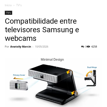
Início
TV's
TV's
Compatibilidade entre
televisores Samsung e
webcams
Por
Anatoliy Marcin
-
10/05/2026
0
4258