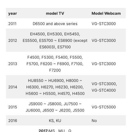
year
model TV
Model Webcam
2011
D6500 and above series
VG-STC3000
EH4500, EH5300, EH5450,
2012
ES5500, ES5700 ~ ES6900 (except
VG-STC3000
ES6003), ES7100
F4500, F5300, F5400, F5500,
2013
F5700, F6200 ~ F6900, F7100,
VG-STC3000
F7200
HU8550 ~ HU6900, H8000 ~
VG-STC3000,
2014
H6300, H6270, H6230, H6200,
VG-STC4000
H5600 ~ H5500, H4570, H4500
JS9000 ~ JS8000, JU7500 ~
2015
VG-STC5000
JU6000, J6500 ~ J6200, J5500
2016
KS, KU
No
2017:
MS , MU , Q