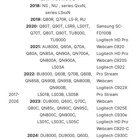
2018:
NS , NU , series QxxN,
series LSxxN
2019:
Q80R, Q70R, LS-R, RU
2020:
Q80T, Q90T, LSR9, LS01T,
Samsung SC-
Q70T, Q80T, Q90T, TU8000,
FD100B
TU9000
Logitech HD Pro
2021:
AU8000, Q60A, Q70A,
Webcam C920
Q80A, QN85A, QN90A, QN700A,
Logitech HD Pro
QN800A, QN900A,
Webcam C920S
LS03A
Logitech C922
2022:
BU8000, Q60B, Q70B, Q80B,
Pro Stream
QN85B, QN90B, QN95B, QN800B,
Webcam
QN900B,
Logitech C922X
2017-
LS01B, LS03B, LS05B
Pro Stream
2026
2023:
CU8000, Q60C, Q70C,
Webcam
Q80C, QN85c, QN90C, QN95C,
Logitech C925E
QN800C, QN900C,
Logitech C930e
LS01C, LS03C, LS05C
Logitech HD Pro
Webcam C920-C
2024:
DU8000, DU9000, Q60D,
Logitech C930C