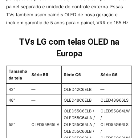
painel separado e unidade de controle externa. Essas
TVs também usam painéis OLED de nova geração e
incluem garantia de 5 anos para o painel, VRR de 165 Hz.
TVs LG com telas OLED na
Europa
Tamanho
Série B6
Série C6
Série G6
da tela
42″
—
OLED42C6ELB
—
48″
—
OLED48C6ELB
OLED48G66LS
OLED55C6ELB /
OLED55G64LW
OLED55C64LA /
/
55″
OLED55B65LA
OLED55C65LA /
OLED55G66LS
OLED55C66LB /
/