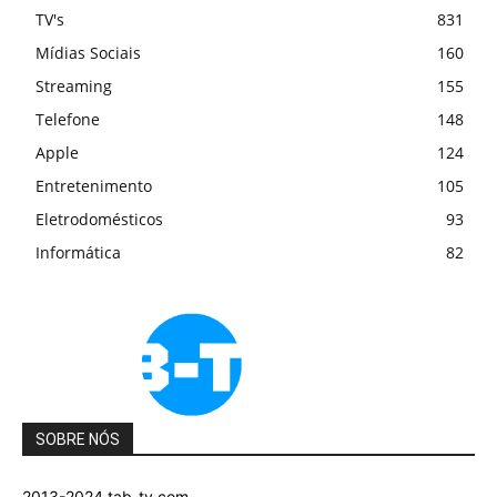
TV's
831
Mídias Sociais
160
Streaming
155
Telefone
148
Apple
124
Entretenimento
105
Eletrodomésticos
93
Informática
82
SOBRE NÓS
2013-2024 tab-tv.com