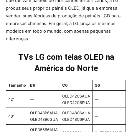
que utilizam painéis de fabricantes terceirizados, a LG
produz seus próprios painéis OLED, já que a empresa
vendeu suas fábricas de produção de painéis LCD para
empresas chinesas. Em geral, a LG lança os mesmos
modelos em todo o mundo, com apenas pequenas
diferenças.
TVs LG com telas OLED na
América do Norte
Tamanho
B6
C6
G6
W
OLED42C6AUA
42″
—
—
—
OLED42C6PUA
OLED48B6AUA
OLED48C6AUA
48″
—
—
OLED48B6GUA
OLED48C6PUA
OLED55B6AUA