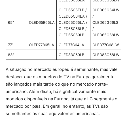
OLED55C68LA
OLED55G68LW
OLED65C6ELB /
OLED65G64LW
OLED65C64LA /
/
65″
OLED65B65LA
OLED65C65LA /
OLED65G66LS
OLED65C66LB /
/
OLED65C69LB
OLED65G68LW
77″
OLED77B65LA
OLED77C64LA
OLED77G68LW
83″
—
OLED83C69LB
OLED83G68LW
A situação no mercado europeu é semelhante, mas vale
destacar que os modelos de TV na Europa geralmente
são lançados mais tarde do que no mercado norte-
americano. Além disso, há significativamente mais
modelos disponíveis na Europa, já que a LG segmenta o
mercado por país. Em geral, no entanto, as TVs são
semelhantes às suas equivalentes americanas.