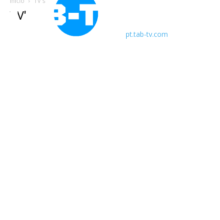
Início
TV's
TV's
pt.tab-tv.com