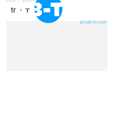
Início
Streaming
Streaming
pt.tab-tv.com