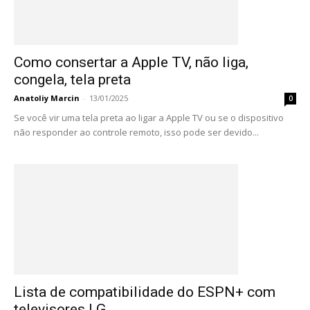
Como consertar a Apple TV, não liga,
congela, tela preta
Anatoliy Marcin
-
13/01/2025
0
Se você vir uma tela preta ao ligar a Apple TV ou se o dispositivo
não responder ao controle remoto, isso pode ser devido...
Lista de compatibilidade do ESPN+ com
televisores LG