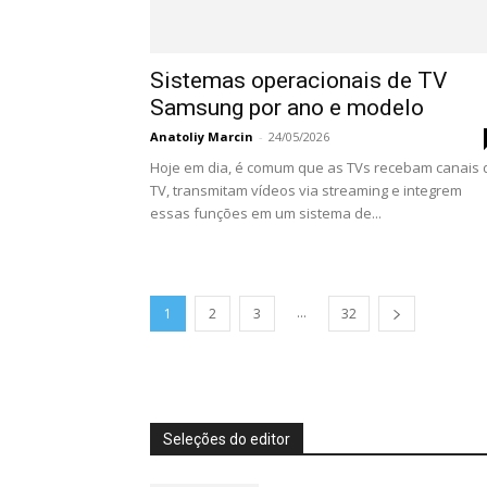
Sistemas operacionais de TV
Samsung por ano e modelo
Anatoliy Marcin
-
24/05/2026
Hoje em dia, é comum que as TVs recebam canais 
TV, transmitam vídeos via streaming e integrem
essas funções em um sistema de...
...
1
2
3
32
Seleções do editor