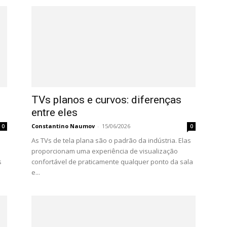
TVs planos e curvos: diferenças
entre eles
Constantino Naumov
-
15/06/2026
0
0
As TVs de tela plana são o padrão da indústria. Elas
proporcionam uma experiência de visualização
s
confortável de praticamente qualquer ponto da sala
e...