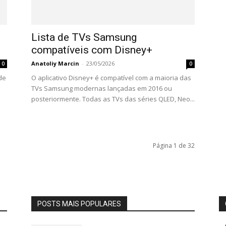
Lista de TVs Samsung
compatíveis com Disney+
Anatoliy Marcin
-
23/05/2026
0
0
de
O aplicativo Disney+ é compatível com a maioria das
TVs Samsung modernas lançadas em 2016 ou
posteriormente. Todas as TVs das séries QLED, Neo...
Página 1 de 32
POSTS MAIS POPULARES