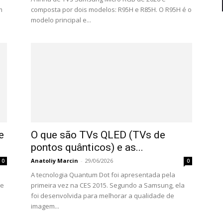
m
composta por dois modelos: R95H e R85H. O R95H é o
modelo principal e...
e
O que são TVs QLED (TVs de
pontos quânticos) e as...
Anatoliy Marcin
-
29/06/2026
0
0
A tecnologia Quantum Dot foi apresentada pela
ue
primeira vez na CES 2015. Segundo a Samsung, ela
foi desenvolvida para melhorar a qualidade de
imagem...