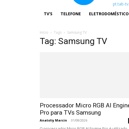
pt.tab-t
TV’S
TELEFONE
ELETRODOMÉSTICO
Início
Tags
Samsung TV
Tag: Samsung TV
Processador Micro RGB AI Engin
Pro para TVs Samsung
Anatoliy Marcin
-
01/08/2026
O processador Micro RGB AI Engine Pro é utilizado