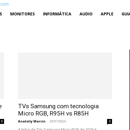
v.com
S
MONITORES
INFORMÁTICA
AUDIO
APPLE
GUI
e
TVs Samsung com tecnologia
Micro RGB, R95H vs R85H
Anatoliy Marcin
-
29/07/2026
0
0
A linha de TVs Samsung Micro RGB de 2026 é