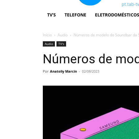
pt.tab-t
TV’S
TELEFONE
ELETRODOMÉSTICO
Início
Audio
Números de modelo do Soundbar da
Audio
TV's
Números de mod
Por
Anatoliy Marcin
-
02/08/2023