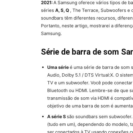
2021:
A Samsung oferece vários tipos de ba
séries
A, S, Q
, The Terrace, Subwoofers e c
soundbars têm diferentes recursos, diferen
Portanto, neste artigo, mostrarei a diferen
Samsung.
Série de barra de som S
Uma série
é uma série de barra de som 
Audio, Dolby 5.1 / DTS Virtual:X. O sist
TV e um subwoofer. Você pode conectar 
Bluetooth ou HDMI. Lembre-se de que su
transmissão de som via HDMI é compatív
objetivo de uma barra de som é aumenta
A série S
são soundbars sem subwoofer. 
(tudo em um), dependendo do modelo, 
ser conectados à TV usando conexões c