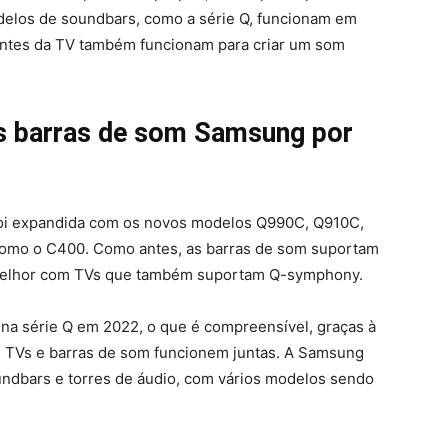
delos de soundbars, como a série Q, funcionam em
lantes da TV também funcionam para criar um som
as barras de som Samsung por
oi expandida com os novos modelos Q990C, Q910C,
mo o C400. Como antes, as barras de som suportam
melhor com TVs que também suportam Q-symphony.
na série Q em 2022, o que é compreensível, graças à
ue TVs e barras de som funcionem juntas. A Samsung
undbars e torres de áudio, com vários modelos sendo