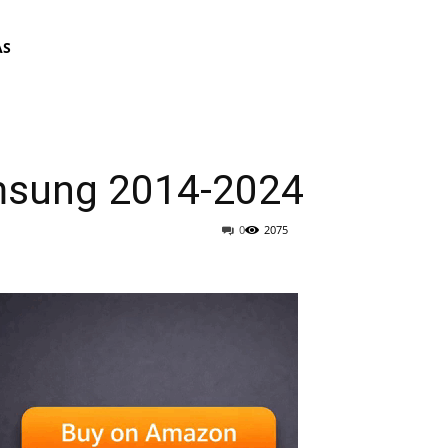
AS
msung 2014-2024
0
2075