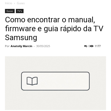
Início
Guias
Guias
TV's
Como encontrar o manual,
firmware e guia rápido da TV
Samsung
Por
Anatoliy Marcin
-
30/05/2025
0
1177