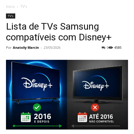
Início
TV's
TV's
Lista de TVs Samsung
compatíveis com Disney+
Por
Anatoliy Marcin
-
23/05/2026
0
4585