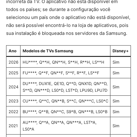
incorreta da TV. O aplicativo não está disponível em
todos os países; se durante a configuração você
selecionou um país onde o aplicativo não está disponível,
não será possível encontrá-lo na loja de aplicativos, pois
sua instalação é bloqueada nos servidores da Samsung.
Ano
Modelos de TVs Samsung
Disney+
2026
HU****, Q**H, QN**H, S**H, R**H, LS**H
Sim
2025
FU****, Q**F, QN**F, S**F, R**F, LS**F
Sim
DU****, DUX1E, QE1D, Q**D, QNX1D, QN**D,
2024
Sim
S**D, QN***D, LS0*D, LST*D, LPU9D, LPU7D
2023
CU****, Q**C, QN**B, S**C, QN***C, LS0*C
Sim
2022
BU****, Q**B, QN**C, S9*B, QN***B, LS0*B
Sim
AU****, Q**A, QN**A, QN***A, LST*A,
2021
Sim
LS0*A