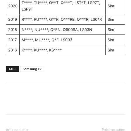
T****, TU****, Q**T, Q***T, LST*T, LSP7T,
2020
Sim
LSP9T
2019
R****, RU****, Q**R, Q***RB, Q***R, LS0*R
Sim
2018
N****, NU****, Q*FN, Q900RA, LS03N
Sim
2017
M****, MU****, Q*F, LS003
Sim
2016
K****, KU****, KS****
Sim
TAGS
Samsung TV
Artigo anterior
Próximo artigo