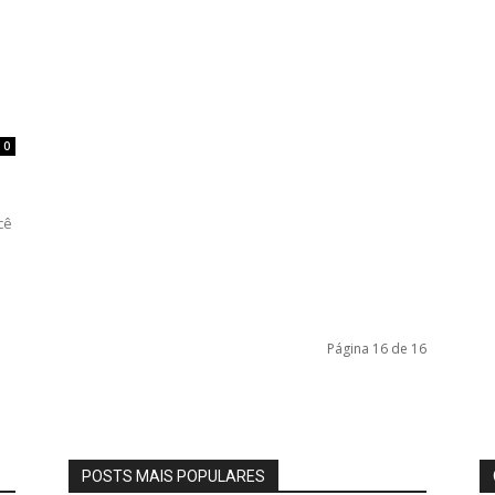
0
cê
Página 16 de 16
POSTS MAIS POPULARES