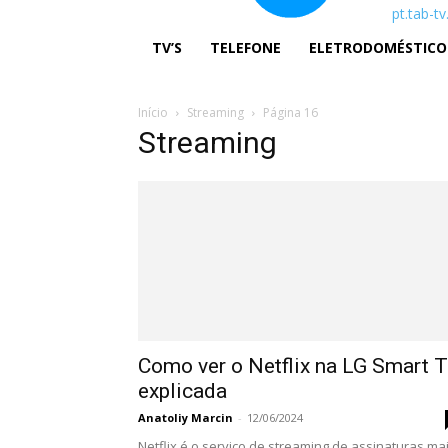
pt.tab-t
TV’S
TELEFONE
ELETRODOMÉSTICO
Início
Streaming
Página 16
Streaming
Como ver o Netflix na LG Smart 
explicada
Anatoliy Marcin
-
12/06/2024
Netflix é o serviço de streaming de assinaturas ma