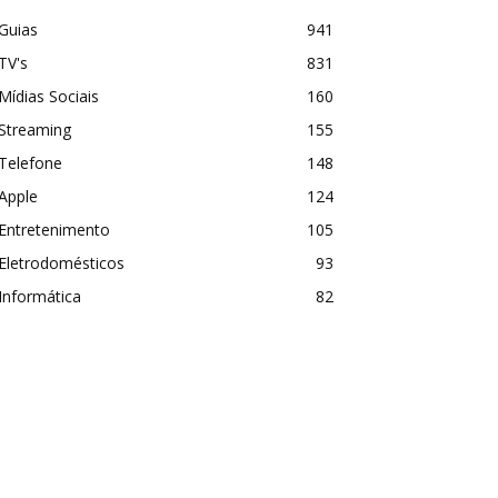
Guias
941
TV's
831
Mídias Sociais
160
Streaming
155
Telefone
148
Apple
124
Entretenimento
105
Eletrodomésticos
93
Informática
82