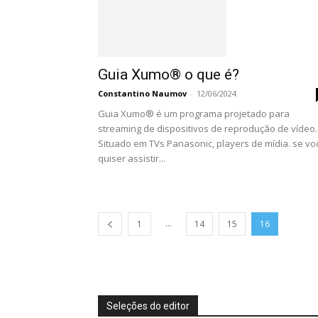
Guia Xumo® o que é?
Constantino Naumov
-
12/06/2024
Guia Xumo® é um programa projetado para
streaming de dispositivos de reprodução de vídeo.
Situado em TVs Panasonic, players de mídia. se vo
quiser assistir...
...
1
14
15
16
Seleções do editor