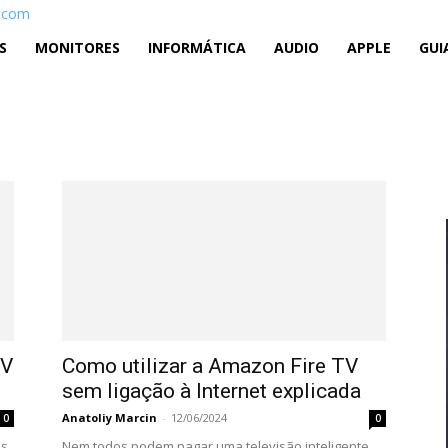
v.com
S
MONITORES
INFORMÁTICA
AUDIO
APPLE
GUI
TV
Como utilizar a Amazon Fire TV
sem ligação à Internet explicada
Anatoliy Marcin
-
12/06/2024
0
0
is
Nem todos podem pagar uma televisão inteligente.