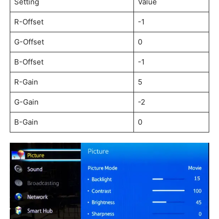
Setting
Value
R-Offset
-1
G-Offset
0
B-Offset
-1
R-Gain
5
G-Gain
-2
B-Gain
0