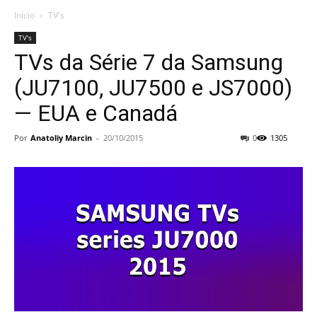
Início
TV's
TV's
TVs da Série 7 da Samsung
(JU7100, JU7500 e JS7000)
— EUA e Canadá
Por
Anatoliy Marcin
-
20/10/2015
0
1305