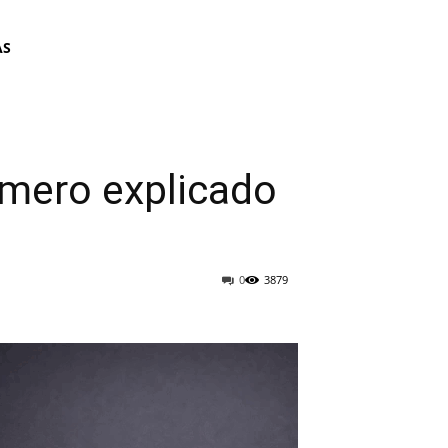
AS
mero explicado
0
3879