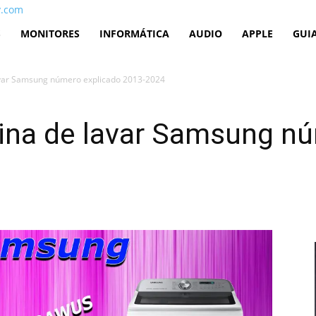
v.com
S
MONITORES
INFORMÁTICA
AUDIO
APPLE
GUI
var Samsung número explicado 2013-2024
na de lavar Samsung nú