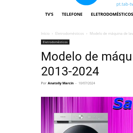
pt.tab-t
TV’S
TELEFONE
ELETRODOMÉSTICO
Início
Eletrodomésticos
Modelo de máquina de la
Eletrodomésticos
Modelo de máqui
2013-2024
Por
Anatoliy Marcin
-
10/07/2024