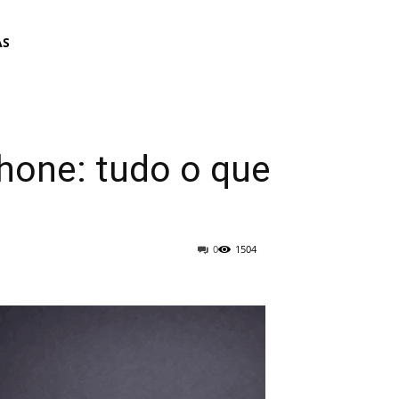
AS
hone: tudo o que
0
1504