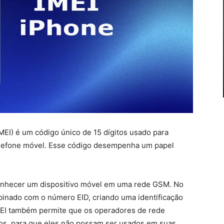
IMEI) é um código único de 15 dígitos usado para
telefone móvel. Esse código desempenha um papel
onhecer um dispositivo móvel em uma rede GSM. No
binado com o número EID, criando uma identificação
IMEI também permite que os operadores de rede
os, para que eles não possam ser usados em suas