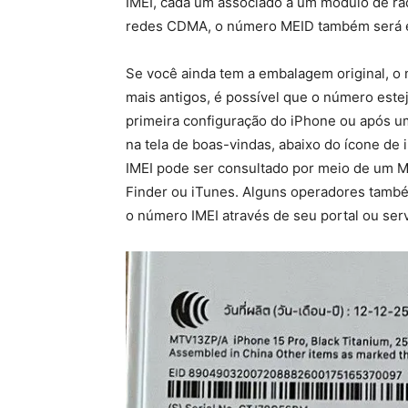
IMEI, cada um associado a um módulo de rád
redes CDMA, o número MEID também será e
Se você ainda tem a embalagem original, o
mais antigos, é possível que o número este
primeira configuração do iPhone ou após u
na tela de boas-vindas, abaixo do ícone de i
IMEI pode ser consultado por meio de um M
Finder ou iTunes. Alguns operadores també
o número IMEI através de seu portal ou ser