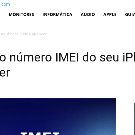
v.com
S
MONITORES
INFORMÁTICA
AUDIO
APPLE
GUI
eu iPhone: tudo o que você...
o número IMEI do seu iP
er