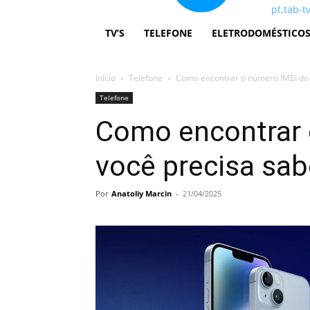
pt.tab-t
TV’S
TELEFONE
ELETRODOMÉSTICO
Início
Telefone
Como encontrar o número IMEI do s
Telefone
Como encontrar 
você precisa sab
Por
Anatoliy Marcin
-
21/04/2025