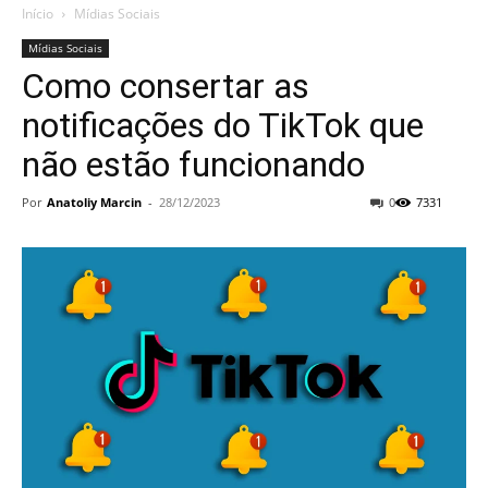
Início
Mídias Sociais
Mídias Sociais
Como consertar as
notificações do TikTok que
não estão funcionando
Por
Anatoliy Marcin
-
28/12/2023
0
7331