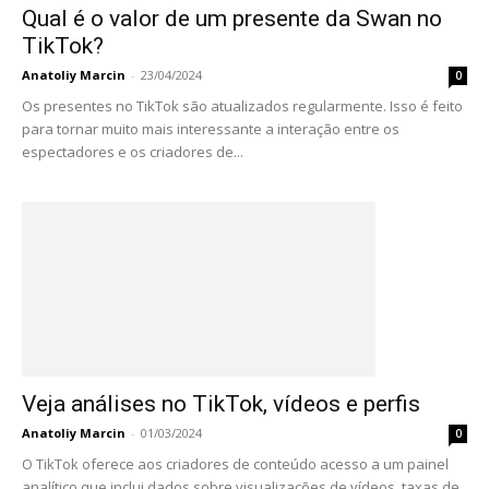
Qual é o valor de um presente da Swan no
TikTok?
Anatoliy Marcin
-
23/04/2024
0
Os presentes no TikTok são atualizados regularmente. Isso é feito
para tornar muito mais interessante a interação entre os
espectadores e os criadores de...
Veja análises no TikTok, vídeos e perfis
Anatoliy Marcin
-
01/03/2024
0
O TikTok oferece aos criadores de conteúdo acesso a um painel
analítico que inclui dados sobre visualizações de vídeos, taxas de