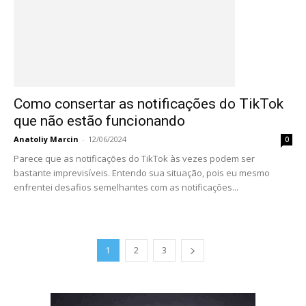
Como consertar as notificações do TikTok
que não estão funcionando
Anatoliy Marcin
-
12/06/2024
0
Parece que as notificações do TikTok às vezes podem ser
bastante imprevisíveis. Entendo sua situação, pois eu mesmo
enfrentei desafios semelhantes com as notificações...
1
2
3