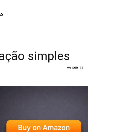
AS
cação simples
0
741