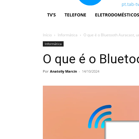
pt.tab-t
TV’S
TELEFONE
ELETRODOMÉSTICO
Início
Informática
O que é o Bluetooth Auracast, 
Informática
O que é o Blueto
Por
Anatoliy Marcin
-
14/10/2024