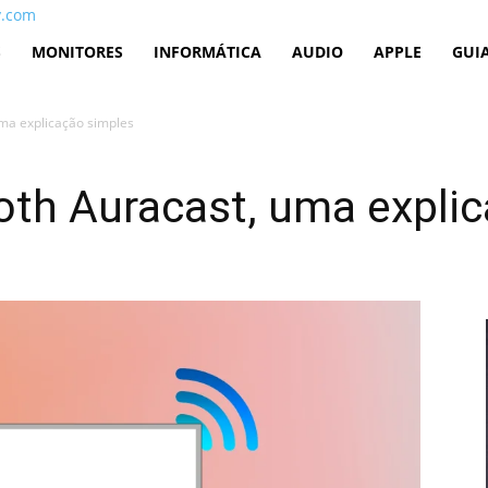
v.com
S
MONITORES
INFORMÁTICA
AUDIO
APPLE
GUI
uma explicação simples
oth Auracast, uma expli