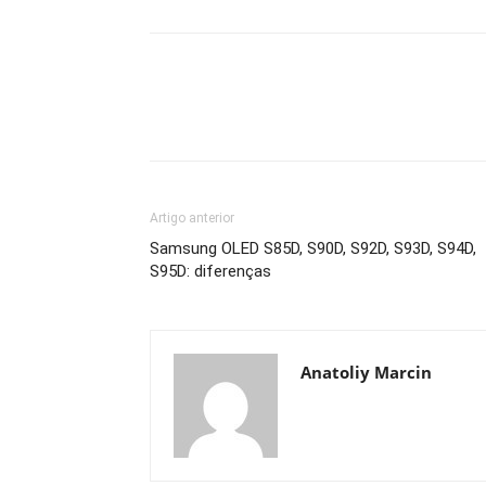
Artigo anterior
Samsung OLED S85D, S90D, S92D, S93D, S94D,
S95D: diferenças
Anatoliy Marcin