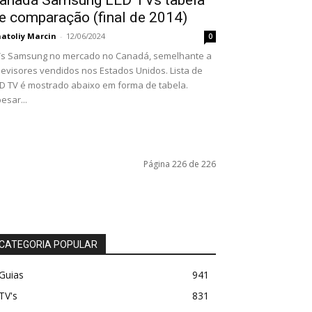
e comparação (final de 2014)
atoliy Marcin
-
12/06/2024
0
s Samsung no mercado no Canadá, semelhante a
levisores vendidos nos Estados Unidos. Lista de
D TV é mostrado abaixo em forma de tabela.
esar...
Página 226 de 226
CATEGORIA POPULAR
Guias
941
TV's
831