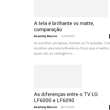
A tela é brilhante vs matte,
comparação
Anatoliy Marcin
-
12/06/2024
Ao escolher um laptop, monitor ou TV questão. Co
escolher uma tela brilhante ou fosco que é melhor
quais são as vantagens e...
As diferenças entre o TV LG
LF6000 e LF6090
Anatoliy Marcin
-
28/12/2020