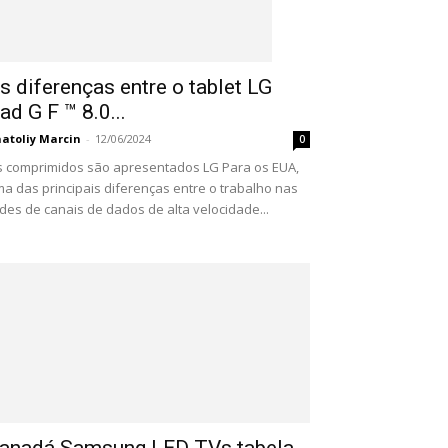
s diferenças entre o tablet LG
ad G F ™ 8.0...
atoliy Marcin
-
12/06/2024
0
 comprimidos são apresentados LG Para os EUA,
a das principais diferenças entre o trabalho nas
des de canais de dados de alta velocidade...
anadá Samsung LED TVs tabela