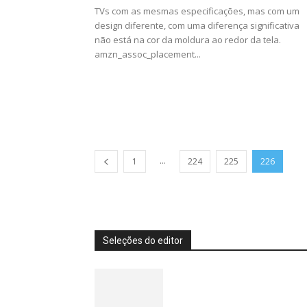
TVs com as mesmas especificações, mas com um
design diferente, com uma diferença significativa
não está na cor da moldura ao redor da tela.
amzn_assoc_placement...
...
1
224
225
226
Seleções do editor