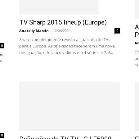
TV Sharp 2015 lineup (Europe)
A
Anatoliy Marcin
-
12/06/2024
0
P
Sharp completamente revisto a sua linha de TVs
An
para a Europa. As televisões receberam uma nova
0
Os
designação, e foram divididos em 4 séries, 4-7. 4...
mo
um
 e
re
0
Definições de TV TV LG LF6000,
C