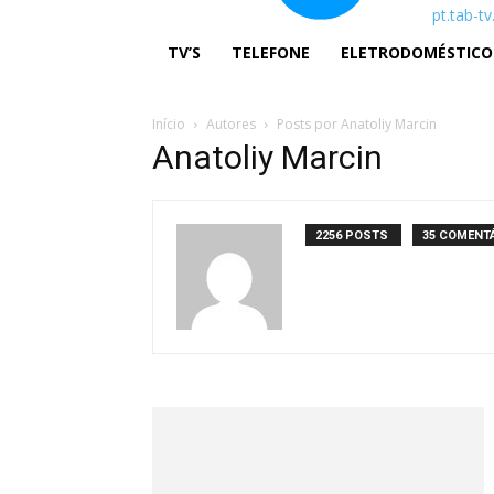
pt.tab-t
TV’S
TELEFONE
ELETRODOMÉSTICO
Início
Autores
Posts por Anatoliy Marcin
Anatoliy Marcin
2256 POSTS
35 COMENT