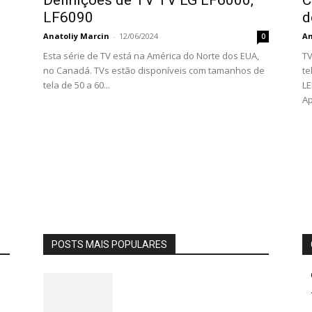
LF6090
d
Anatoliy Marcin
-
12/06/2024
An
0
Esta série de TV está na América do Norte dos EUA,
TV
no Canadá. TVs estão disponíveis com tamanhos de
te
tela de 50 a 60...
LE
Ap
POSTS MAIS POPULARES