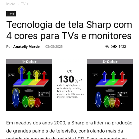
Início
TV's
TV's
Tecnologia de tela Sharp com
4 cores para TVs e monitores
Por
Anatoliy Marcin
-
03/08/2025
0
1422
Em meados dos anos 2000, a Sharp era líder na produção
de grandes painéis de televisão, controlando mais da
metade do mercado de painéis LCD. Esse segmento se